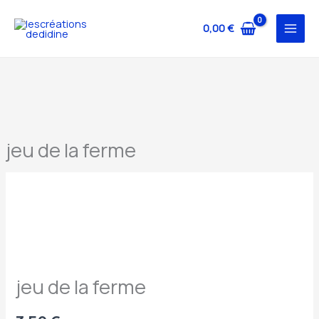
Aller
au
0,00
€
contenu
jeu de la ferme
quantité
de
jeu
de
la
jeu de la ferme
ferme